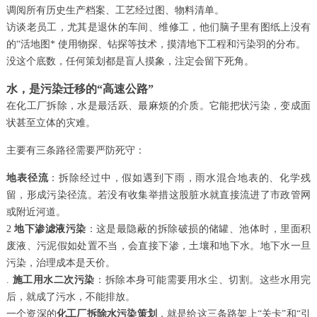
调阅所有历史生产档案、工艺经过图、物料清单。
访谈老员工，尤其是退休的车间、维修工，他们脑子里有图纸上没有
的“活地图* 使用物探、钻探等技术，摸清地下工程和污染羽的分布。
没这个底数，任何策划都是盲人摸象，注定会留下死角。
水，是污染迁移的“高速公路”
在化工厂拆除，水是最活跃、最麻烦的介质。它能把状污染，变成面
状甚至立体的灾难。
主要有三条路径需要严防死守：
地表径流
：拆除经过中，假如遇到下雨，雨水混合地表的、化学残
留，形成污染径流。若没有收集举措这股脏水就直接流进了市政管网
或附近河道。
2
地下渗滤液污染
：这是最隐蔽的拆除破损的储罐、池体时，里面积
废液、污泥假如处置不当，会直接下渗，土壤和地下水。地下水一旦
污染，治理成本是天价。
.
施工用水二次污染
：拆除本身可能需要用水尘、切割。这些水用完
后，就成了污水，不能排放。
一个资深的
化工厂拆除水污染策划
，就是给这三条路架上“关卡”和“引