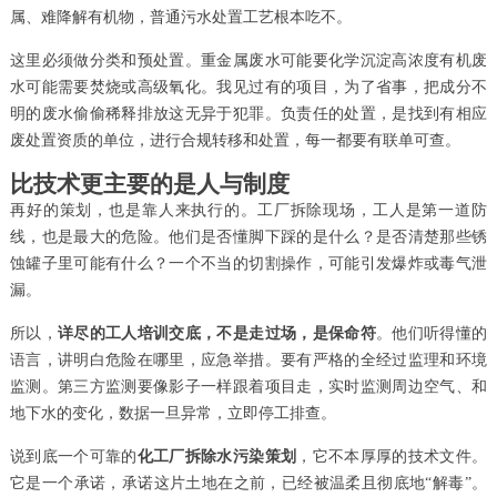
属、难降解有机物，普通污水处置工艺根本吃不。
这里必须做分类和预处置。重金属废水可能要化学沉淀高浓度有机废
水可能需要焚烧或高级氧化。我见过有的项目，为了省事，把成分不
明的废水偷偷稀释排放这无异于犯罪。负责任的处置，是找到有相应
废处置资质的单位，进行合规转移和处置，每一都要有联单可查。
比技术更主要的是人与制度
再好的策划，也是靠人来执行的。工厂拆除现场，工人是第一道防
线，也是最大的危险。他们是否懂脚下踩的是什么？是否清楚那些锈
蚀罐子里可能有什么？一个不当的切割操作，可能引发爆炸或毒气泄
漏。
所以，
详尽的工人培训交底，不是走过场，是保命符
。他们听得懂的
语言，讲明白危险在哪里，应急举措。要有严格的全经过监理和环境
监测。第三方监测要像影子一样跟着项目走，实时监测周边空气、和
地下水的变化，数据一旦异常，立即停工排查。
说到底一个可靠的
化工厂拆除水污染策划
，它不本厚厚的技术文件。
它是一个承诺，承诺这片土地在之前，已经被温柔且彻底地“解毒”。