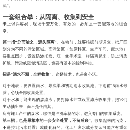
流”。
一套组合拳：从隔离、收集到安全
纸上谈兵容易，现场千变万化。有效的，必须是一套能落地的组合
拳。
第一招“分而治之，源头隔离”
。在动前，就要根据前期调查，把厂区
划分为不同的污染区域。高污染区（如原料区、生产车间、废水池）
要重点围护，设置防渗托盘、堰，像手术室一样隔离起来，防止污染
扩散。污染或疑似污染区，也要有基本的控制举措。
招是“滴水不漏，全程收集”
。这是技术，也是良心活。
对于地表，要设置雨水、导流渠和初期雨水收集池。下雨前15雨水最
脏，必须全部收集处置。
对于水和可能出现的渗滤液，要打降水井或设置滤液收集井，把它们
主动抽出来，而不是任由其。
所有施工产生的废水，哪怕是冲洗车辆的水，进入专门的收集系统。
第三招，也是最根本的一步安全处置，不留后账”
。收集起来的污染，
不是拉到污水处置厂就能化解的。化工厂废水成分复杂可能含有重金