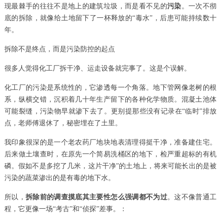
现最棘手的往往不是地上的建筑垃圾，而是看不见的
污染
。一次不彻
底的拆除，就像给土地留下了一杯释放的“毒水”，后患可能持续数十
年。
拆除不是终点，而是污染防控的起点
很多人觉得化工厂拆干净、运走设备就完事了。这是个误解。
化工厂的污染是系统性的，它渗透每一个角落。地下管网像老树的根
系，纵横交错，沉积着几十年生产留下的各种化学物质。混凝土池体
可能裂缝，污染物早就渗下去了。更别提那些没有记录在“临时”排放
点，老师傅退休了，秘密埋在了土里。
我印象很深的是一个老农药厂地块地表清理得挺干净，准备建住宅。
后来做土壤查时，在原先一个简易洗桶区的地下，检严重超标的有机
磷。假如不是多挖了几米，这片干净”的土地上，将来可能长出的是被
污染的蔬菜渗出的是有毒的地下水。
所以，
拆除前的调查摸底其主要性怎么强调都不为过
。这不像普通工
程，它更像一场“考古”和“侦探”差事。：