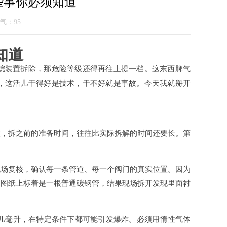
些事你必须知道
 人气：
95
知道
乙烷装置拆除，那危险等级还得再往上提一档。这东西脾气
说，这活儿干得好是技术，干不好就是事故。今天我就掰开
置，拆之前的准备时间，往往比实际拆解的时间还要长。第
现场复核，确认每一条管道、每一个阀门的真实位置。因为
，图纸上标着是一根普通碳钢管，结果现场拆开发现里面衬
几毫升，在特定条件下都可能引发爆炸。必须用惰性气体