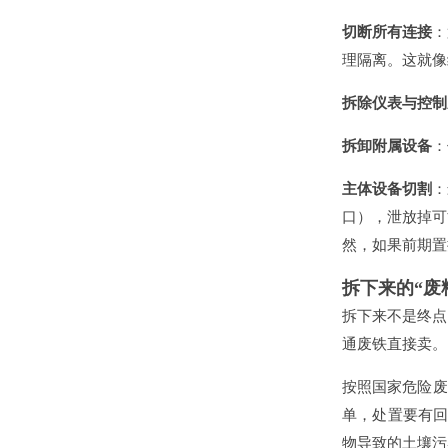
切断所有连接
：
理隔离。这就像
拆除仪表与控制
拆卸附属设备
：
主体设备切割
：
口），泄放掉可
然，如果前期置
拆下来的“废
拆下来不是终点
通废铁直接卖。
按照国家危险废
单，处置要有回
物导致的土壤污