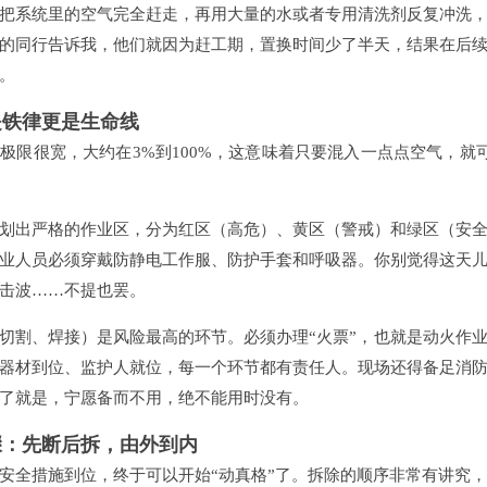
把系统里的空气完全赶走，再用大量的水或者专用清洗剂反复冲洗
的同行告诉我，他们就因为赶工期，置换时间少了半天，结果在后
。
是铁律更是生命线
极限很宽，大约在3%到100%，这意味着只要混入一点点空气，就
划出严格的作业区，分为红区（高危）、黄区（警戒）和绿区（安
业人员必须穿戴防静电工作服、防护手套和呼吸器。你别觉得这天
击波……不提也罢。
切割、焊接）是风险最高的环节。必须办理“火票”，也就是动火作
器材到位、监护人就位，每一个环节都有责任人。现场还得备足消
了就是，宁愿备而不用，绝不能用时没有。
骤：先断后拆，由外到内
安全措施到位，终于可以开始“动真格”了。拆除的顺序非常有讲究