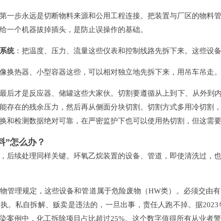
第一步永远是切断物料来源和公用工程连接。把装置与厂区的物料
给一个机器拔掉插头，是防止误操作的基础。
系统
：把温度、压力、流量这些仪表和控制线路先拆下来。这些设
像换热器、小型容器这些，可以相对独立地先拆下来，用吊车吊走
最后才是反应器、储罐这些大家伙。切割要遵循从上到下、从外到内
能存在的残余压力，然后再从侧面分块切割。切割方式多用冷切割
换和检测数据绝对可靠，在严密监护下也可以使用热切割，但这需
料”怎么办？
，后续处理同样关键。环氧乙烷装置的设备、管道，即使清洗过，
物管理规定，这些设备和管道属于危险废物（HW类）。必须交由
执。私自拆解、贩卖是违法的，一旦出事，责任人跑不掉。据202
染案例中，化工拆除项目占比超过25%。这个数字值得所有从业者