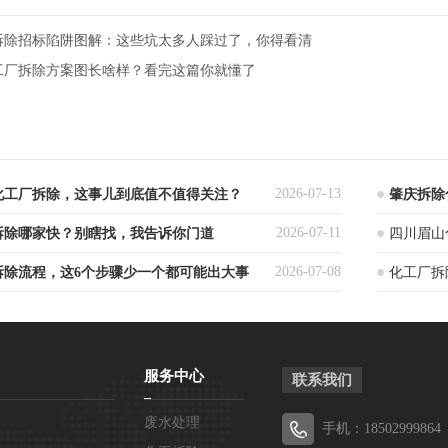
厂拆除招标陷阱图解：这些坑太多人踩过了，你得看清
化工厂拆除方案图长啥样？看完这篇你就懂了
2026-07-13
化工厂拆除，这事儿到底值不值得关注？
肇庆拆除
2026-07-11
拆除哪家快？别瞎找，我告诉你门道
四川眉山
2026-07-08
拆除流程，这6个步骤少一个都可能出大事
化工厂拆
服务中心
联系我们
废水处理
手机：18502999864