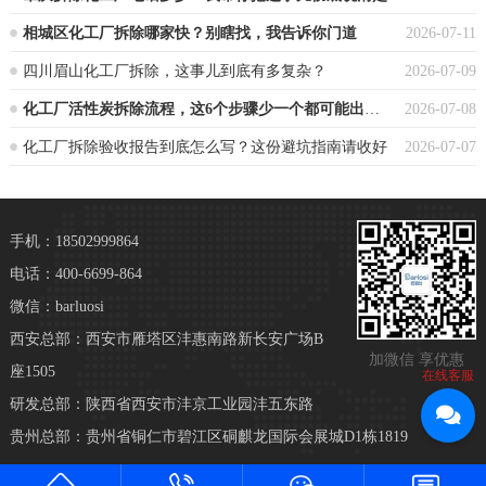
相城区化工厂拆除哪家快？别瞎找，我告诉你门道
2026-07-11
四川眉山化工厂拆除，这事儿到底有多复杂？
2026-07-09
化工厂活性炭拆除流程，这6个步骤少一个都可能出大事
2026-07-08
化工厂拆除验收报告到底怎么写？这份避坑指南请收好
2026-07-07
手机：18502999864
电话：400-6699-864
微信：barluosi
西安总部：西安市雁塔区沣惠南路新长安广场B
加微信 享优惠
座1505
在线客服
研发总部：陕西省西安市沣京工业园沣五东路
贵州总部：贵州省铜仁市碧江区硐麒龙国际会展城D1栋1819