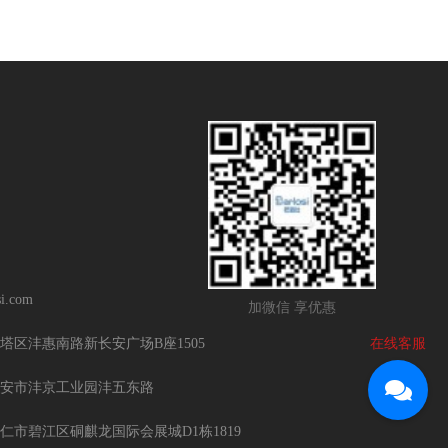
i.com
加微信 享优惠
在线客服
塔区沣惠南路新长安广场B座1505
安市沣京工业园沣五东路
仁市碧江区硐麒龙国际会展城D1栋1819